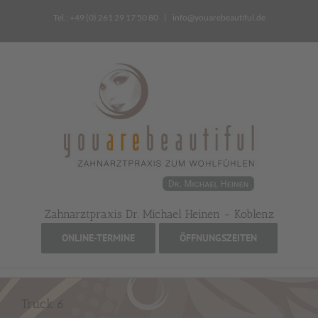
Zum
Tel.: +49 (0) 261 29 17 50 80
|
info@youarebeautiful.de
Inhalt
springen
Zahnarztpraxis Dr. Michael Heinen - Koblenz
ONLINE-TERMINE
ÖFFNUNGSZEITEN
Truck 6