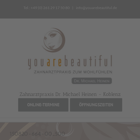
Zum
Tel.: +49 (0) 261 29 17 50 80
|
info@youarebeautiful.de
Inhalt
springen
Zahnarztpraxis Dr. Michael Heinen - Koblenz
ONLINE-TERMINE
ÖFFNUNGSZEITEN
150820-664-00_500