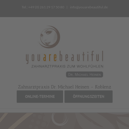
Zum
Tel.: +49 (0) 261 29 17 50 80
|
info@youarebeautiful.de
Inhalt
springen
Zahnarztpraxis Dr. Michael Heinen - Koblenz
ONLINE-TERMINE
ÖFFNUNGSZEITEN