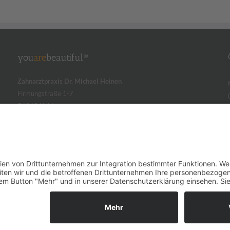
you
are
beautiful®
Zahnarztpraxis Dr. Michael Heinen
Firmungstraße 1-7
56068 Koblenz
Tel.: +49 (0)261 29 17 50 80
info@youarebeautiful.de
Parkmöglichkeiten
finden Sie in der offiziellen Görres-Tiefgarage.
enschutzerklärung
|
Cookie-Einstellungen