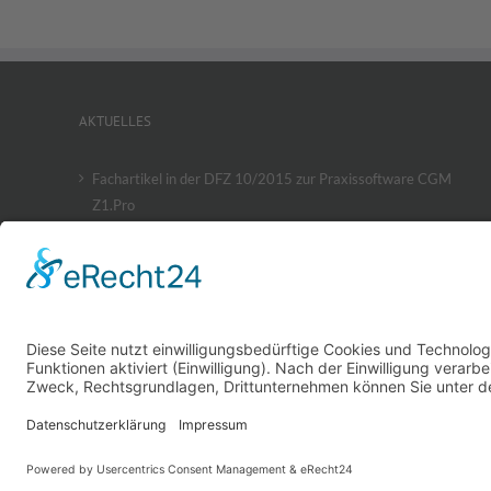
AKTUELLES
Fachartikel in der DFZ 10/2015 zur Praxissoftware CGM
Z1.Pro
Sponsoring des Koblenzer Stadttheaters
Z1 Material- und Hygieneverwaltung
Anwenderartikel zum 3D-Patientenberater
Copyright 2026 you
are
beautiful -
Zahnarzt in Koblenz
|
Impressum
|
Dat