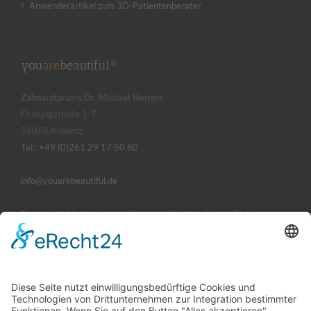
Anwenderartikel zum 3D-Patientenberater
you
are
beautiful®
Zahnarztpraxis Dr. Michael Heinen
Firmungstraße 1-7
56068 Koblenz
Tel.: +49 (0)261 29 17 50 80
info@youarebeautiful.de
Parkmöglichkeiten
finden Sie in der offiziellen Görres-Tiefgarage.
ÖFFNUNGSZEITEN
Montag, Dienstag und Donnerstag