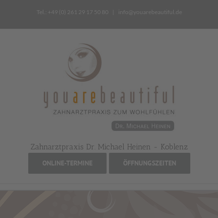
Zum
Tel.: +49 (0) 261 29 17 50 80
|
info@youarebeautiful.de
Inhalt
springen
Zahnarztpraxis Dr. Michael Heinen - Koblenz
ONLINE-TERMINE
ÖFFNUNGSZEITEN