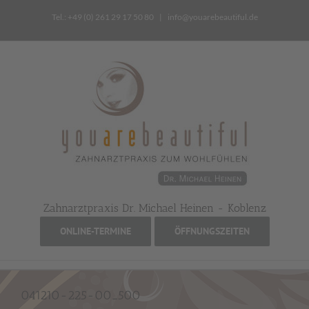
Zum
Tel.: +49 (0) 261 29 17 50 80
|
info@youarebeautiful.de
Inhalt
springen
Zahnarztpraxis Dr. Michael Heinen - Koblenz
ONLINE-TERMINE
ÖFFNUNGSZEITEN
041210-225-00_500