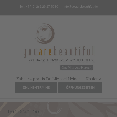
Zum
Tel.: +49 (0) 261 29 17 50 80
|
info@youarebeautiful.de
Inhalt
springen
Zahnarztpraxis Dr. Michael Heinen - Koblenz
ONLINE-TERMINE
ÖFFNUNGSZEITEN
DSC_0040-00